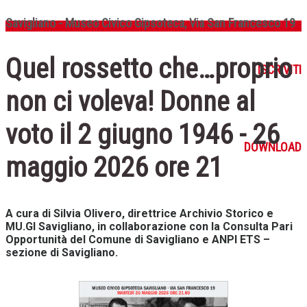
Savigliano - Museo Civico Gipsoteca, Via San Francesco 19
Quel rossetto che…proprio
ISCRIVITI
non ci voleva! Donne al
voto il 2 giugno 1946 - 26
DOWNLOAD
maggio 2026 ore 21
A cura di Silvia Olivero, direttrice Archivio Storico e
MU.GI Savigliano, in collaborazione con la Consulta Pari
Opportunità del Comune di Savigliano e ANPI ETS –
sezione di Savigliano.