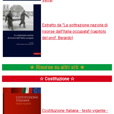
Verra]
Estratto da "La sottrazione nazista di
risorse dall'Italia occupata" (capitolo
del prof. Berardo)
★ Risorse su altri siti ★
☆ Costituzione ☆
Costituzione Italiana - testo vigente -