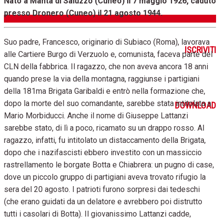
Nato a Manta di Saluzzo (Cuneo) il 7 maggio 1926, caduto
presso Dronero (Cuneo) il 21 agosto 1944.
Suo padre, Francesco, originario di Subiaco (Roma), lavorava
ISCRIVITI
alle Cartiere Burgo di Verzuolo e, comunista, faceva parte del
CLN della fabbrica. Il ragazzo, che non aveva ancora 18 anni
quando prese la via della montagna, raggiunse i partigiani
della 181ma Brigata Garibaldi e entrò nella formazione che,
dopo la morte del suo comandante, sarebbe stata intitolata a
DOWNLOAD
Mario Morbiducci. Anche il nome di Giuseppe Lattanzi
sarebbe stato, di lì a poco, ricamato su un drappo rosso. Al
ragazzo, infatti, fu intitolato un distaccamento della Brigata,
dopo che i nazifascisti ebbero investito con un massiccio
rastrellamento le borgate Botta e Chiabrera: un pugno di case,
dove un piccolo gruppo di partigiani aveva trovato rifugio la
sera del 20 agosto. I patrioti furono sorpresi dai tedeschi
(che erano guidati da un delatore e avrebbero poi distrutto
tutti i casolari di Botta). Il giovanissimo Lattanzi cadde,