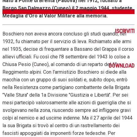
Nato a Ponte di Brenta (Padova) nel 1912, fucilato a
Borgo San Dalmazzo (Cuneo) il 2 maggio 1944, studente,
Medaglia d'Oro al Valor Militare alla memoria.
ISCRIVITI
Boschiero non aveva ancora concluso gli studi quando, nel
1932, fu chiamato per il servizio di leva. Richiamato alle armi
nel 1935, decise di frequentare a Bassano del Grappa il corso
allievi ufficiali. Fu così che l'8 settembre del 1943 lo colse a
Chiusa Pesio (Cuneo), al comando di un reparto del 1°
DOWNLOAD
Reggimento alpini. Con l'armistizio Boschiero si diede alla
macchia con un gruppo di suoi soldati e, subito dopo, entrò
nella Resistenza come partigiano combattente della Brigata
"Valle Stura" della 1a Divisione "Giustizia e Libertà". Per sei
mesi partecipò valorosamente alle azioni di guerriglia che si
svolgevano nella zona, riuscendo sempre ad infliggere gravi
colpi al nemico e ad uscirne indenne. Ma il 27 aprile del 1944
la sua Brigata si trovò al centro di un rastrellamento dei
fascisti appoggiati da imponenti forze tedesche. Per