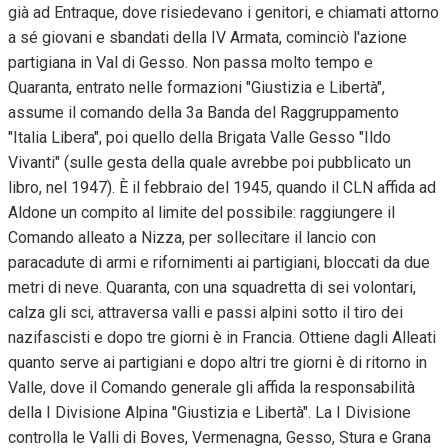
già ad Entraque, dove risiedevano i genitori, e chiamati attorno
a sé giovani e sbandati della IV Armata, cominciò l'azione
partigiana in Val di Gesso. Non passa molto tempo e
Quaranta, entrato nelle formazioni "Giustizia e Libertà",
assume il comando della 3a Banda del Raggruppamento
"Italia Libera", poi quello della Brigata Valle Gesso "Ildo
Vivanti" (sulle gesta della quale avrebbe poi pubblicato un
libro, nel 1947). È il febbraio del 1945, quando il CLN affida ad
Aldone un compito al limite del possibile: raggiungere il
Comando alleato a Nizza, per sollecitare il lancio con
paracadute di armi e rifornimenti ai partigiani, bloccati da due
metri di neve. Quaranta, con una squadretta di sei volontari,
calza gli sci, attraversa valli e passi alpini sotto il tiro dei
nazifascisti e dopo tre giorni è in Francia. Ottiene dagli Alleati
quanto serve ai partigiani e dopo altri tre giorni è di ritorno in
Valle, dove il Comando generale gli affida la responsabilità
della I Divisione Alpina "Giustizia e Libertà". La I Divisione
controlla le Valli di Boves, Vermenagna, Gesso, Stura e Grana