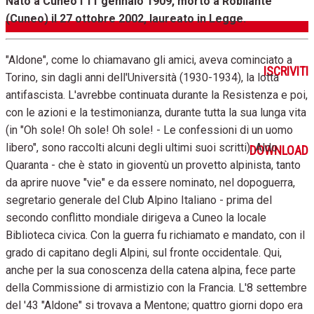
Nato a Cuneo l'11 gennaio 1909, morto a Robilante
(Cuneo) il 27 ottobre 2002, laureato in Legge.
"Aldone", come lo chiamavano gli amici, aveva cominciato a
ISCRIVITI
Torino, sin dagli anni dell'Università (1930-1934), la lotta
antifascista. L'avrebbe continuata durante la Resistenza e poi,
con le azioni e la testimonianza, durante tutta la sua lunga vita
(in "Oh sole! Oh sole! Oh sole! - Le confessioni di un uomo
libero", sono raccolti alcuni degli ultimi suoi scritti). Aldo
DOWNLOAD
Quaranta - che è stato in gioventù un provetto alpinista, tanto
da aprire nuove "vie" e da essere nominato, nel dopoguerra,
segretario generale del Club Alpino Italiano - prima del
secondo conflitto mondiale dirigeva a Cuneo la locale
Biblioteca civica. Con la guerra fu richiamato e mandato, con il
grado di capitano degli Alpini, sul fronte occidentale. Qui,
anche per la sua conoscenza della catena alpina, fece parte
della Commissione di armistizio con la Francia. L'8 settembre
del '43 "Aldone" si trovava a Mentone; quattro giorni dopo era