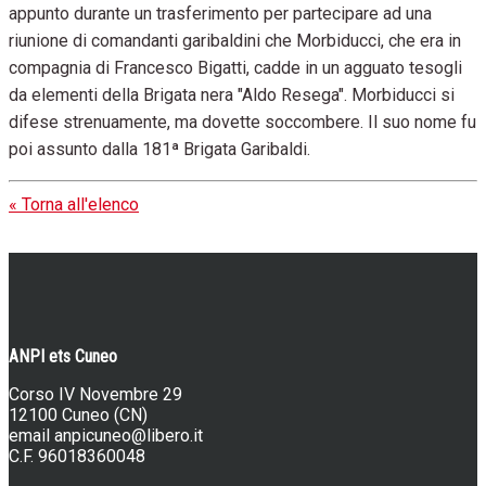
appunto durante un trasferimento per partecipare ad una
riunione di comandanti garibaldini che Morbiducci, che era in
compagnia di Francesco Bigatti, cadde in un agguato tesogli
da elementi della Brigata nera "Aldo Resega". Morbiducci si
difese strenuamente, ma dovette soccombere. Il suo nome fu
poi assunto dalla 181ª Brigata Garibaldi.
« Torna all'elenco
ANPI ets Cuneo
Corso IV Novembre 29
12100 Cuneo (CN)
email
anpicuneo@libero.it
C.F. 96018360048