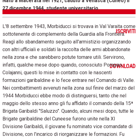
Nato a Macerata nel 1921, caduto a Venasca (Cuneo) il
27 dicembre 1944, studente universitario.
L'8 settembre 1943, Morbiducci si trovava in Val Varaita come
ISCRIVITI
sottotenente di complemento della Guardia alla Frontiera.
Reagì allo sbandamento seguito all'armistizio organizzando
con altri ufficiali e soldati la raccolta delle armi abbandonate
nella zona e che sarebbero potute tornare utili. Servirono,
infatti, qualche mese dopo quando, conosciuto Pompeo
DOWNLOAD
Colajanni, questi lo mise in contatto con le nascenti
formazioni garibaldine e lo fece entrare nel Comando di Valle.
Nei combattimenti avvenuti nella zona sul finire del marzo del
1944 Morbiducci ebbe modo di distinguersi, tanto che nel
maggio dello stesso anno gli fu affidato il comando della 15ª
Brigata Garibaldi "Saluzzo". Quando, alcuni mesi dopo, tutte le
Brigate garibaldine del Cuneese furono unite nella XI
Divisione Garibaldi, il giovane fu nominato vice comandate di
Divisione, con l'incarico di riorganizzare le formazioni. Fu