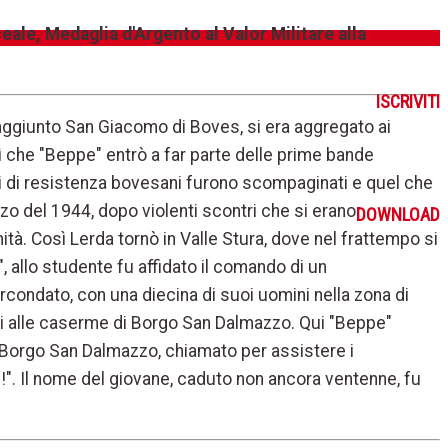
ale, Medaglia d'Argento al Valor Militare alla
ISCRIVITI
raggiunto San Giacomo di Boves, si era aggregato ai
così che "Beppe" entrò a far parte delle prime bande
uppi di resistenza bovesani furono scompaginati e quel che
rzo del 1944, dopo violenti scontri che si erano
DOWNLOAD
tà. Così Lerda tornò in Valle Stura, dove nel frattempo si
.", allo studente fu affidato il comando di un
rcondato, con una diecina di suoi uomini nella zona di
tti alle caserme di Borgo San Dalmazzo. Qui "Beppe"
i Borgo San Dalmazzo, chiamato per assistere i
ra !". Il nome del giovane, caduto non ancora ventenne, fu