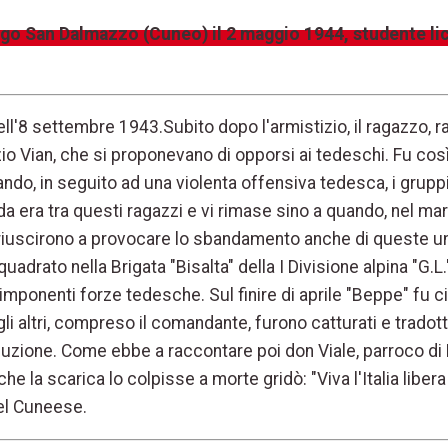
go San Dalmazzo (Cuneo) il 2 maggio 1944, studente lice
ll'8 settembre 1943.Subito dopo l'armistizio, il ragazzo, 
 Ignazio Vian, che si proponevano di opporsi ai tedeschi. Fu 
 quando, in seguito ad una violenta offensiva tedesca, i gr
rda era tra questi ragazzi e vi rimase sino a quando, nel ma
 riuscirono a provocare lo sbandamento anche di queste uni
quadrato nella Brigata "Bisalta" della I Divisione alpina "G.L
mponenti forze tedesche. Sul finire di aprile "Beppe" fu ci
li altri, compreso il comandante, furono catturati e trado
secuzione. Come ebbe a raccontare poi don Viale, parroco d
che la scarica lo colpisse a morte gridò: "Viva l'Italia libe
el Cuneese.