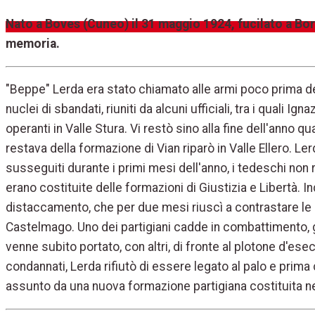
Nato a Boves (Cuneo) il 31 maggio 1924, fucilato a Bor
memoria.
"Beppe" Lerda era stato chiamato alle armi poco prima de
nuclei di sbandati, riuniti da alcuni ufficiali, tra i quali
operanti in Valle Stura. Vi restò sino alla fine dell'anno
restava della formazione di Vian riparò in Valle Ellero. Le
susseguiti durante i primi mesi dell'anno, i tedeschi non
erano costituite delle formazioni di Giustizia e Libertà. In
distaccamento, che per due mesi riuscì a contrastare le i
Castelmago. Uno dei partigiani cadde in combattimento, g
venne subito portato, con altri, di fronte al plotone d'e
condannati, Lerda rifiutò di essere legato al palo e prima 
assunto da una nuova formazione partigiana costituita n